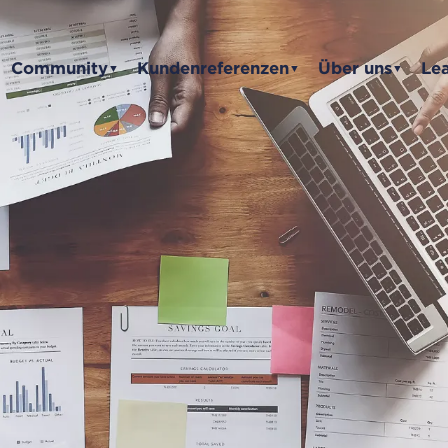
Community
Kundenreferenzen
Über uns
Le
▼
▼
▼