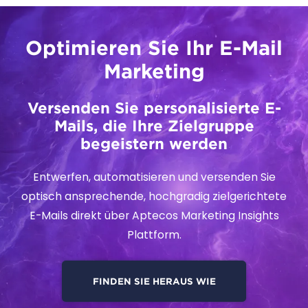
SCHRITT 2
Wählen Sie optional
ein Kampagnen‑Paket
für noch mehr
Leistung
Ab:
€
192
/
Monat
(lokale Preise verfügbar)
Broadcaster
Einfache Kampagnengestaltung.
Einstufige Kampagnen durchführen