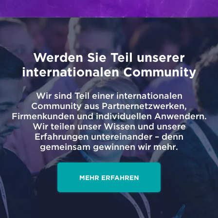
und Response‑Raten analysieren.
Campaigner
Kundeninteraktionen mit
Event‑getriggerten und
personalisierten mehrstufigen
Kampagnen verbessern.
Orchestrator
Enterprise Level, Steigerung des ROI
auf mehr Kanälen durch
leistungsstarke und optimierte
Kampagnen.