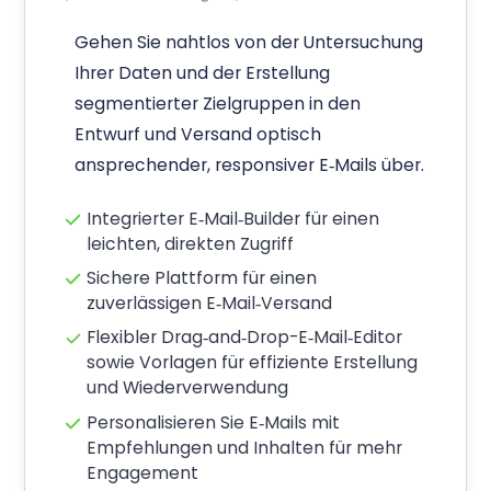
SCHRITT 1
Wählen Sie ein
Analyse-Paket, das zu
Ihren Anforderungen
passt
Ab:
€
276
/
Monat
(lokale Preise verfügbar)
Selector
Zielgruppenselektionen leicht
gemacht. Zielgruppen für