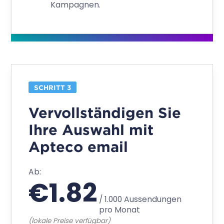
Flexible Software-Pakete, die
sich Ihren Bedürfnissen
anpassen
Egal, ob Sie Teil eines kleinen oder eines
internationalen Unternehmens sind, unsere
Software-Pakete und Preise sind so
konzipiert, dass das Preis-
Leistungsverhältnis stimmt. Stellen Sie die
perfekte Mischung aus Funktionen und
Anzahl Benutzer zusammen, die Ihren
Anforderungen und Ihrem Budget
entspricht.