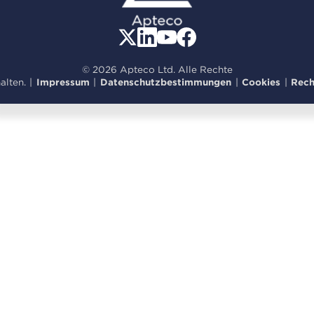
© 2026 Apteco Ltd. Alle Rechte
alten.
|
Impressum
|
Datenschutzbestimmungen
|
Cookies
|
Rech