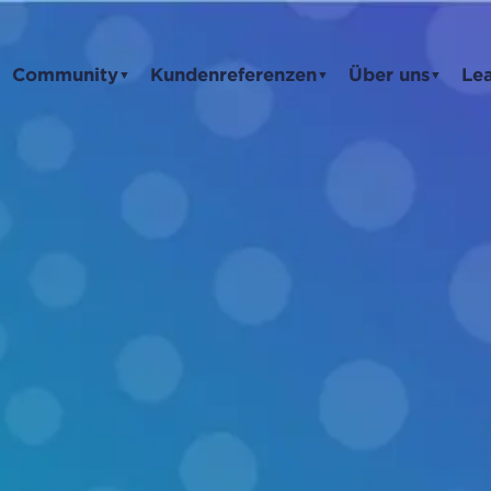
Community
Kundenreferenzen
Über uns
Le
▼
▼
▼