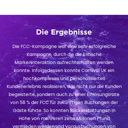
Die Ergebnisse
Die FCC-Kampagne war eine sehr erfolgreiche
Kampagne, durch die die kritische
Markeninteraktion aufrechterhalten werden
konnte. Infolgedessen konnte Carnival UK ein
hochkomplexes und personalisiertes
Kundenerlebnis realisieren, das nicht nur die Kunden
begeisterte, sondern auch zu einer Einlösungsrate
von 58 % der FCC für zukünftigen Buchungen der
Gäste führte. So konnten Rückerstattungen in
Höhe von mehreren zehn Millionen Pfund
vermieden werden und Vorausbuchungen von