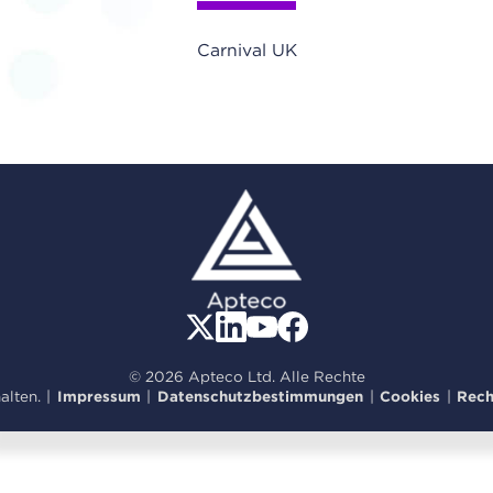
Carnival UK
© 2026 Apteco Ltd. Alle Rechte
alten.
|
Impressum
|
Datenschutzbestimmungen
|
Cookies
|
Rech