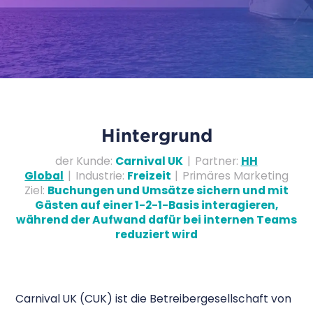
Hintergrund
der Kunde
:
Carnival UK
|
Partner
:
HH
Global
|
Industrie
:
Freizeit
|
Primäres Marketing
Ziel
:
Buchungen und Umsätze sichern und mit
Gästen auf einer 1-2-1-Basis interagieren,
während der Aufwand dafür bei internen Teams
reduziert wird
Carnival UK (CUK) ist die Betreibergesellschaft von