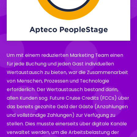
Apteco PeopleStage
Um mit einem reduzierten Marketing Team einen
für jede Buchung und jeden Gast individuellen
Wertaustausch zu bieten, war die Zusammenarbeit
von Menschen, Prozessen und Technologie
erforderlich. Der Wertaustausch bestand darin,
allen Kunden sog. Future Cruise Credits (FCCs) über
das bereits gezahlte Geld der Gäste (Anzahlungen
und vollständige Zahlungen) zur Verfügung zu
stellen. Dies musste einerseits über digitale Kanäle
verwaltet werden, um die Arbeitsbelastung der