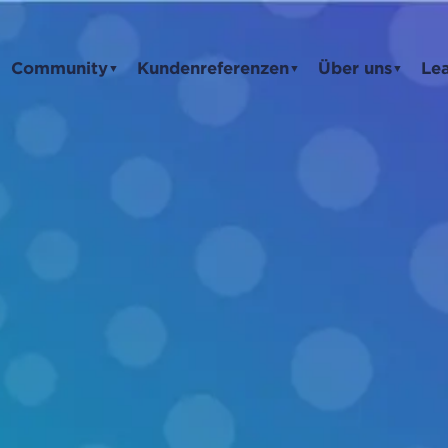
Community
Kundenreferenzen
Über uns
Le
▼
▼
▼