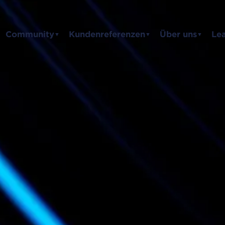
Community
Kundenreferenzen
Über uns
Le
▼
▼
▼