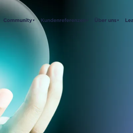
Community
Kundenreferenzen
Über uns
Le
▼
▼
▼