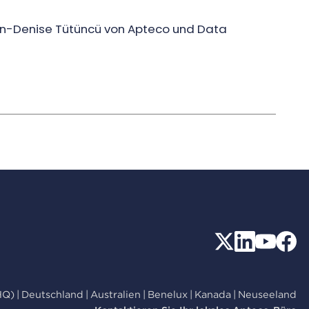
lin-Denise Tütüncü von Apteco und Data
HQ)
|
Deutschland
|
Australien
|
Benelux
|
Kanada
|
Neuseeland